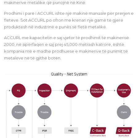
makinerive metalike që punojnë në Kinë.
Prodhimi i parë i ACCURL ishte një makinë manuale për prerjen e
fletëve. Sot ACCURL po ofron me krenari një gamë të gjerë
produktesh në industrinë e punës së fletë metalike.
ACCURL me kapacitetin e saj vjetor të prodhimit të makinerisë
2000, në sipërfaqen e saj prej 45,000 metrash katrorë, është
kompania më e madhe prodhuese e makinerive të punimit të
metaleve në të gjithë botën.