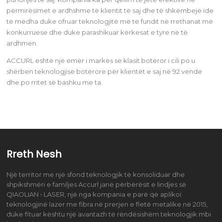
përmirësimet e ardhshme të klientit të saj dhe të shkëmbejë ide
të mëdha duke ofruar teknologjitë më të fundit në rrethanat më
konkurruese dhe duke parashikuar kërkesat e tyre në të
ardhmen.
ACCURL është një emër i markës së klasit botëror i cili po u
shërben teknologjisë botërore për klientët e saj në 92 vende
dhe po rritet së bashku me ta.
Rreth Nesh
Një territor me një sfond teknologjik të konsoliduar dhe
shpikshmëri e familjes Accurl janë përbërësit e lindjes së
QIAOLIAN • LASER, një nga kompania e parë që aplikoi
teknologjinë lazer me fibra në prerjen e fletë metalike në 2015,
duke fituar kështu një avantazh të rëndësishëm teknologjik mbi