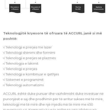
Teknologjitë kryesore të ofruara të ACCURL janë si më
poshtë:
√
Teknologji e prerjes me lazer
√
Teknologji shënimi dhe formimi
√
Teknologji e prerjes së plazmës
√
Teknologjia e lakimit
√
Teknologji e prerjes
√
Teknologji e kombinuar e qethjes
√
Sistemet e programimit
√
Teknologji automatizimi
ACCURL është duke punuar dhe vazhdimisht duke investuar në
punonjësit e saj dhe prodhimin për të arritur sukses më të mirë,
teknologji më të mirë dhe një mjedis më të mirë me 450
punonjës të saj. Kompania ka për qëllim të jetë efektive në