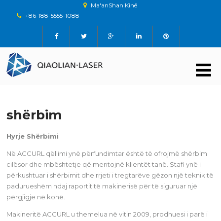
Ma'anShan Kinë
+86-188-5555-1088
shërbim
Hyrje Shërbimi
Në ACCURL qëllimi ynë përfundimtar është të ofrojmë shërbim
cilësor dhe mbështetje që meritojnë klientët tanë. Stafi ynë i
përkushtuar i shërbimit dhe rrjeti i tregtarëve gëzon një teknik të
padurueshëm ndaj raportit të makinerisë për të siguruar një
përgjigje në kohë.
Makineritë ACCURL u themelua në vitin 2009, prodhuesi i parë i