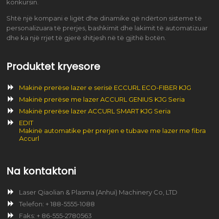
konkursin.
Shtë një kompani e ligët dhe dinamike që ndërton sisteme të
personalizuara të prerjes, bashkimit dhe lakimit të automatizuar
dhe ka një rrjet të gjerë shitjesh në të gjithë botën.
Produktet kryesore
Makinë prerëse lazer e serisë ECCURL ECO-FIBER KJG
Makinë prerëse me lazer ACCURL GENIUS KJG Seria
Makinë prerëse lazer ACCURL SMART KJG Seria
EDIT
Makinë automatike për prerjen e tubave me lazer me fibra
Accurl
Na kontaktoni
Laser Qiaolian & Plasma (Anhui) Machinery Co, LTD
Telefon: + 188-5555-1088
Faks: + 86-555-2780563