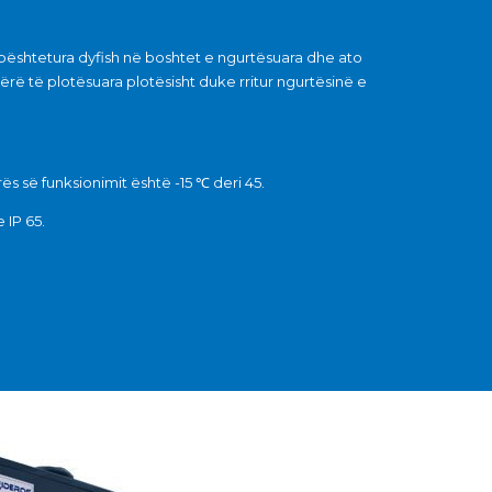
mbështetura dyfish në boshtet e ngurtësuara dhe ato
rë të plotësuara plotësisht duke rritur ngurtësinë e
s së funksionimit është -15 ℃ deri 45.
 IP 65.