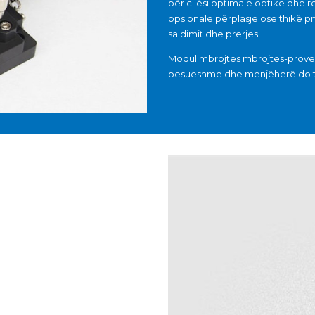
për cilësi optimale optike dhe r
opsionale përplasje ose thikë pn
saldimit dhe prerjes.
Modul mbrojtës mbrojtës-provë 
besueshme dhe menjëherë do të f