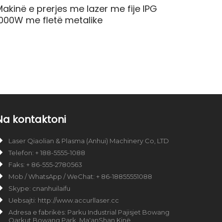
akinë e prerjes me lazer me fije IPG
1000W me fletë metalike
Na kontaktoni
Laser Qiaolian & Plasma (Anhui) Machinery Co, LTD
Telefon: + 188-5555-1088
Faks: + 86-555-2780563
Mob / WhatsApp / WeChat: + 86-18855551088
Skype: cnanhuilaifu
Uebsajti: http://www.accurllaser.cc
Adresa e fabrikës: Parku Industrial Pajisjet Bowang
Qarkut Bowang Park, Ma'anShan Kinë.