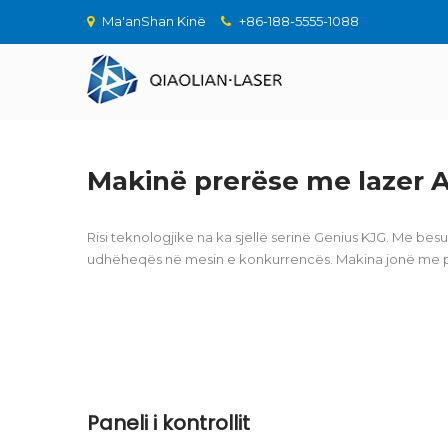
Ma'anShan Kinë
+86-188-5555-1088
Makinë prerëse me lazer 
Risi teknologjike na ka sjellë serinë Genius KJG. Me be
udhëheqës në mesin e konkurrencës. Makina jonë me pr
Paneli i kontrollit