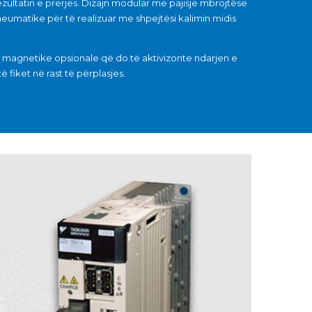
ezultatin e prerjes. Dizajn modular me pajisje mbrojtëse
eumatike për të realizuar me shpejtësi kalimin midis
magnetike opsionale që do të aktivizonte ndarjen e
iket në rast të përplasjes.