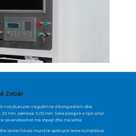
ë Zvicër
tipit rrotullues për rregullim të shkëlqyeshëm dhe
 20 mm, saktësia: 0,05 mm. Selia pasqyre e tipit sirtar
r të zëvendësohet më shpejt dhe më lehtë.
edhe lentet fokale mund të aplikojnë lente komplekse