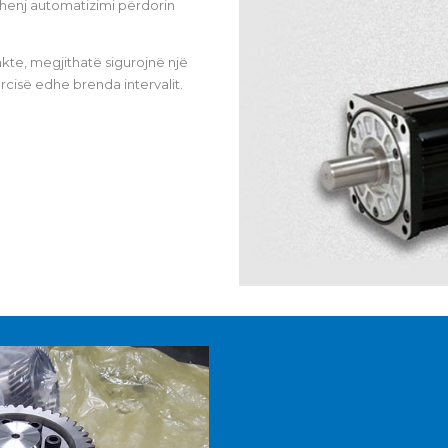
henj automatizimi përdorin
te, megjithatë sigurojnë një
ercisë edhe brenda intervalit.