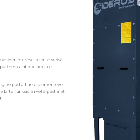
makinën prerëse lazer të serisë
pastrimi i ajrit dhe heqja e
 sy në pastërtinë e elementeve
ë lartë, funksioni i vetë-pastrimit
t.