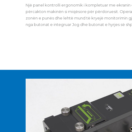
Një panel kontrolli ergonomik i kompletuar me ekranin
përcakton makinën si miqësore për përdoruesit. Operat
zonën e punës dhe lehtë mund të kryejë monitorimin gja
nga butonat e integruar Jog dhe butonat e hyrjes së shpe