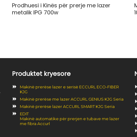
Prodhuesi i Kinës për prerje me lazer
M
metalik IPG 700w
Produktet kryesore
Makinë prerëse lazer e serisë ECCURL ECO-FIBER
KJG
ë
Makinë prerëse me lazer ACCURL GENIUS KJG Seria
Makinë prerëse lazer ACCURL SMART KJG Seria
EDIT
Makinë automatike për prerjen e tubave me lazer
me fibra Accurl