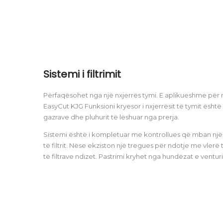
Sistemi i filtrimit
Përfaqësohet nga një nxjerrës tymi. E aplikueshme për 
EasyCut KJG Funksioni kryesor i nxjerrësit të tymit është 
gazrave dhe pluhurit të lëshuar nga prerja.
Sistemi është i kompletuar me kontrollues që mban një
të filtrit. Nëse ekziston një tregues për ndotje me vlerë t
të filtrave ndizet. Pastrimi kryhet nga hundëzat e venturi