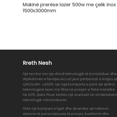
Makinë prerëse lazer 500w me çelik inox
1500x3000mm
Rreth Nesh
Një territor me një sfond teknologjik të konsoliduar dhe
shpikshmëri e familjes Accurl janë përbërësit e lindjes s
QIAOLIAN • LASER, një nga kompania e parë që aplikoi
teknologjinë lazer me fibra në prerjen e fletë metalike
në 2015, duke fituar kështu një avantazh të rëndësishëm
teknologjik mbi konkursin.
Shtë një kompani e ligët dhe dinamike që ndërton
sisteme të personalizuara të prerjes, bashkimit dhe