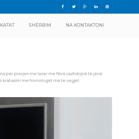
IKATAT
SHËRBIM
NA KONTAKTONI
ona për prerjen me lazer me fibra vazhdojnë të jenë
në krahasim me homologët më të vegjël.