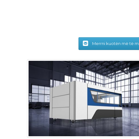
Merrni kuotën më të m