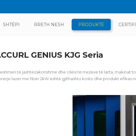
SHTËPI
RRETH NESH
PRODUKTE
CERTIF
ACCURL GENIUS KJG Seria
sueshmëri të jashtëzakonshme dhe cilësi të rrezeve të larta, makinat t
erje lazer me fibër 2kW është gjithashtu kosto dhe produkt efikas 