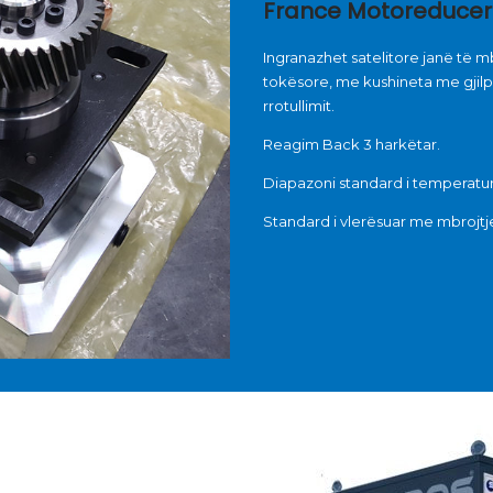
France Motoreducer
Ingranazhet satelitore janë të 
tokësore, me kushineta me gjilpë
rrotullimit.
Reagim Back 3 harkëtar.
Diapazoni standard i temperaturë
Standard i vlerësuar me mbrojtje