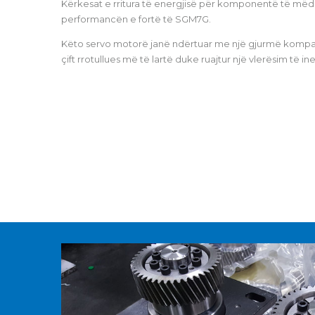
Kërkesat e rritura të energjisë për komponentë të mëd
performancën e fortë të SGM7G.
Këto servo motorë janë ndërtuar me një gjurmë kompak
çift rrotullues më të lartë duke ruajtur një vlerësim të in