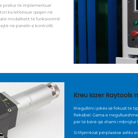
 e prekur të implementuar
ori ka lehtësuar qasjen në
të modalitetit të funksionimit
jtë në panelin e kontrollit.
Kreu lazer Raytools n
Rregullimi i pikës së fokusit të 
fleksibël. Gama e rregullueshme:
për të bërë që xhami i mbrojtu
Si thjerrëzat përplasëse ashtu 